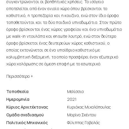
συγκεντρώνονται οι βοηθητικές χρήσεις. Το ισόγειο
αποτελείται από έναν ενιαίο χώρο όπου βρίσκονται το
καθιστικό, η τραπεζαρία και η κουζίνα, ενώ στον ίδιο όροφο
τοποθετούνται και τα δύο παιδικά υπνοδωμάτια. Στον πρώτο
όροφο βρίσκονται ένας χώρος γραφείου και ένα υπνοδωμάτιο
με walk-in ντουλάπα και ensuite λουτρό, ενώ στον δεύτερο
όροφο βρίσκεται ένας δευτερεύων χώρος καθιστικού, ο
οποίος εκτονώνεται σε ένα υπαίθριο καθιστικό με
κολυμβητική δεξαμενή, το οποίο προσφέρει έναν εξωτερικό
χώρο χαλάρωσης σε άμεση επαφή με το εσωτερικό.
Βασική σχεδιαστική πρόθεση του κτιρίου αποτελεί η
επικοινωνία των κλειστών χώρων με το περιβάλλον, η οποία
επιτυγχάνεται μέσω της διαμόρφωσης ενδιάμεσων,
Τοποθεσία
Μελίσσια
ημιυπαίθριων χώρων που λειτουργούν ως βασικοί χώροι
Ημερομηνία
2021
χαλάρωσης και συνεστίασης κατά το μεγαλύτερο μέρος του
Κύριος Αρχιτέκτονας
Κυριάκος Μιχαλόπουλος
χρόνου και εξασφαλίζουν σκίαση και προστασία από τις
Ομάδα σχεδιασμού
Μαρίνα Σκέντου
καιρικές συνθήκες.
Πολιτικός Μηχανικός
Φίλιππος Γαβαλάς
Οι όψεις του κτιρίου διαμορφώνονται με τις προεξοχές των